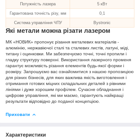
Потужність лазера
5 кВт
Гарантована точність різу, мм
0,1
Система управління ЧПУ
Bystronic
Які метали можна різати лазером
МК «НОВИК» пропонує різання металевих матеріалів -
алюмінію, нержавіючої сталі та сталевих листів, латуні, міді,
титану і оцинковки. Ми забезпечуємо точні, точні пропили і
гладку структуру поверхні. Використання лазерного променя
гарантує можливість різання елементів будь-якої форми і
розміру. Запрошуємо вас ознайомитися з нашою пропозицією
для різних бізнесів, для яких важлива якість виготовлення і
отримання готових міцних складальних деталей з рівними
лініями і дуже хорошим профілем. Сучасне обладнання і
цифрове управління, які ми маємо, гарантують найкращі
результати відповідно до поданої концепцією.
Приховати
Характеристики