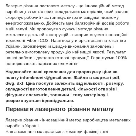
Лазерне різання листового металу - це інноваційний метод
виробництва металевих складальних матеріалів, який значно
скорочує робочий час і знижує витрати завдяки низькому
енергоспоживанню. Доблесть має багаторічний досвід роботи
в цій галузі. Ми пропонуємо сучасні методи різання
металевих деталей конструкцій - використовуємо інноваційні
технології Fiber і CO2. Наші послуги орієнтовані на клієнтів з
України, забезпечуючи швидке виконання замовлень і
ретельно виготовлену продукцію найвищої якості. Результат
нашої роботи - доставка готової продукції. Гарантуємо 100%
повторюваність нарізаних елементів.
Надсилайте ваші креслення для прорахунку ціни на
пошту infomknovik@gmail.com. Файли в форматі pdf,
dwg, dxf. Ціна послуги залежить від кількості, розміру,
складності виготовлення деталі, кількості отворів і
фігурних елементів, товщини і типу матеріалу і
розраховується індивідуально.
Переваги лазерного різання металу
Лазерне різання - інноваційний метод виробництва металевих
виробів в Україні.
Наша компанія складається з команди фахівців, які