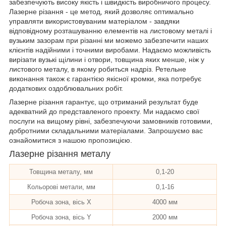
забезпечують високу якість і швидкість виробничого процесу.
Лазерне різання - це метод, який дозволяє оптимально
управляти використовуваним матеріалом - завдяки
відповідному розташуванню елементів на листовому металі і
вузьким зазорам при різанні ми можемо забезпечити наших
клієнтів надійними і точними виробами. Надаємо можливість
вирізати вузькі щілини і отвори, товщина яких менше, ніж у
листового металу, в якому робиться надріз. Ретельне
виконання також є гарантією якісної кромки, яка потребує
додаткових оздоблювальних робіт.
Лазерне різання гарантує, що отриманий результат буде
адекватний до представленого проекту. Ми надаємо свої
послуги на вищому рівні, забезпечуючи замовників готовими,
добротними складальними матеріалами. Запрошуємо вас
ознайомитися з нашою пропозицією.
Лазерне різання металу
Товщина металу, мм
0,1-20
Кольорові метали, мм
0,1-16
Робоча зона, вісь X
4000 мм
Робоча зона, вісь Y
2000 мм