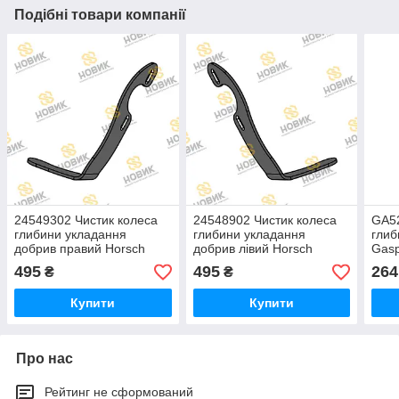
Подібні товари компанії
24549302 Чистик колеса
24548902 Чистик колеса
GA52
глибини укладання
глибини укладання
глиб
добрив правий Horsch
добрив лівий Horsch
Gas
495
495
264
₴
₴
Купити
Купити
Про нас
Рейтинг не сформований