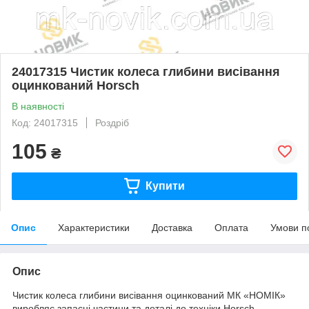
24017315 Чистик колеса глибини висівання
оцинкований Horsch
В наявності
Код: 24017315
Роздріб
105
₴
Купити
Опис
Характеристики
Доставка
Оплата
Умови п
Опис
Чистик колеса глибини висівання оцинкований МК «НОМІК»
виробляє запасні частини та деталі до техніки Horsch,