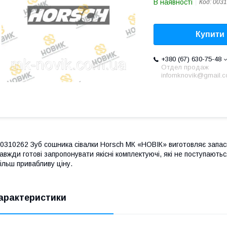
В наявності
Код:
0031
Купити
+380 (67) 630-75-48
Отдел продаж
infomknovik@gmail.
0310262 Зуб сошника сівалки Horsch МК «НОВІК» виготовляє запасн
авжди готові запропонувати якісні комплектуючі, які не поступають
ільш привабливу ціну.
арактеристики