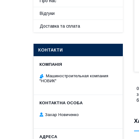
Про нас
Відгуки
Доставка та сплата
КОНТАКТИ
Машиностроительная компания
"НОВИК"
0
з
б
Захар Новиченко
Х