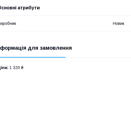
Основні атрибути
иробник
Новик
нформація для замовлення
іна:
1 320 ₴