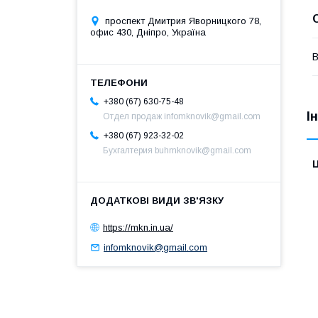
проспект Дмитрия Яворницкого 78,
офис 430, Дніпро, Україна
В
+380 (67) 630-75-48
І
Отдел продаж infomknovik@gmail.com
+380 (67) 923-32-02
Бухгалтерия buhmknovik@gmail.com
Ц
https://mkn.in.ua/
infomknovik@gmail.com