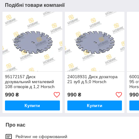
Подібні товари компанії
95172157 Диск
24018931 Диск дозатора
6001
дозувальний металевий
21 зуб д.5,0 Horsch
95 о
108 отворів д 1,2 Horsch
Hors
990
990
990
₴
₴
Купити
Купити
Про нас
Рейтинг не сформований