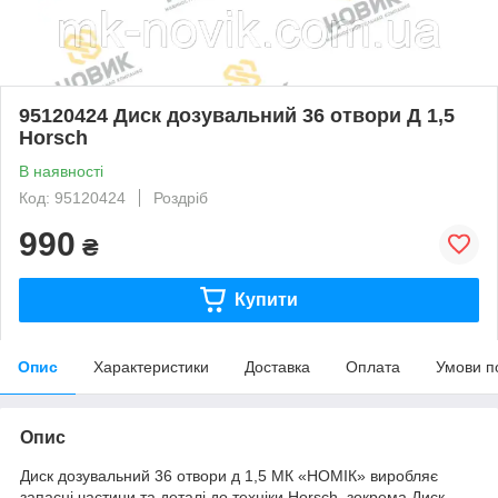
95120424 Диск дозувальний 36 отвори Д 1,5
Horsch
В наявності
Код: 95120424
Роздріб
990
₴
Купити
Опис
Характеристики
Доставка
Оплата
Умови п
Опис
Диск дозувальний 36 отвори д 1,5 МК «НОМІК» виробляє
запасні частини та деталі до техніки Horsch, зокрема Диск