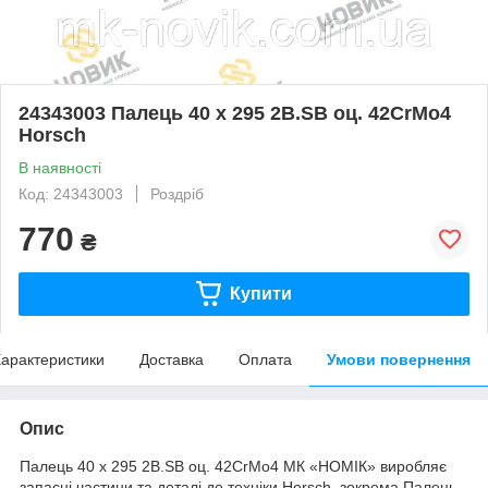
24343003 Палець 40 x 295 2B.SB оц. 42CrMo4
Horsch
В наявності
Код: 24343003
Роздріб
770
₴
Купити
арактеристики
Доставка
Оплата
Умови повернення
Опис
Палець 40 x 295 2B.SB оц. 42CrMo4 МК «НОМІК» виробляє
запасні частини та деталі до техніки Horsch, зокрема Палець