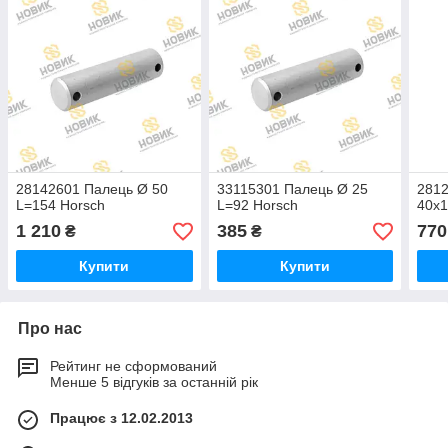
28142601 Палець Ø 50
33115301 Палець Ø 25
281
L=154 Horsch
L=92 Horsch
40x1
1 210
385
770
₴
₴
Купити
Купити
Про нас
Рейтинг не сформований
Менше 5 відгуків за останній рік
Працює з 12.02.2013