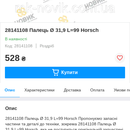
28141108 Палець Ø 31,9 L=99 Horsch
В наявності
Код: 28141108
Роздріб
528
₴
Купити
Опис
Характеристики
Доставка
Оплата
Умови п
Опис
28141108 Палець Ø 31,9 L=99 Horsch Пропонуємо запасні
частини та деталі до техніки, зокрема 28141108 Палець Ø
31,9 L=99 Horsch, яка не поступиться оригінальній запчастині