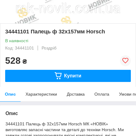
34441101 Палець ф 32х157мм Horsch
В наявності
Код: 34441101
Роздріб
528
₴
Купити
Опис
Характеристики
Доставка
Оплата
Умови п
Опис
34441101 Палець ф 32х157мм Horsch МК «НОВІК»
виготовляє запасні частини та деталі до техніки Horsch. Ми
завжди готові запропонувати якісні комплектуючі, які не