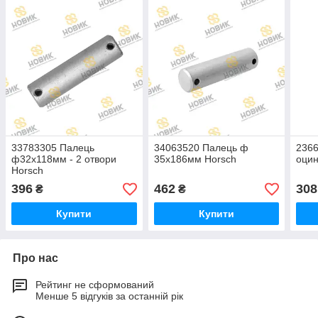
33783305 Палець
34063520 Палець ф
2366
ф32х118мм - 2 отвори
35х186мм Horsch
оцин
Horsch
396
462
308
₴
₴
Купити
Купити
Про нас
Рейтинг не сформований
Менше 5 відгуків за останній рік