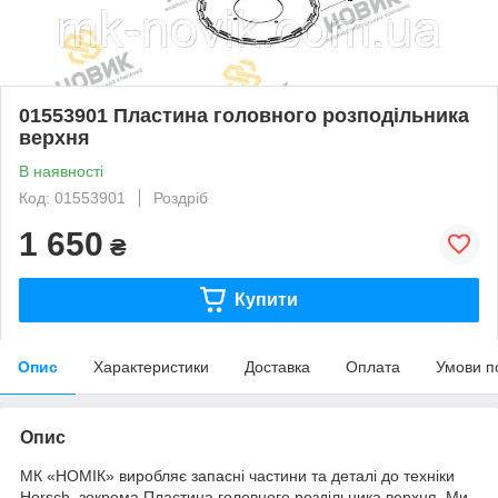
01553901 Пластина головного розподільника
верхня
В наявності
Код: 01553901
Роздріб
1 650
₴
Купити
Опис
Характеристики
Доставка
Оплата
Умови п
Опис
МК «НОМІК» виробляє запасні частини та деталі до техніки
Horsch, зокрема Пластина головного роздільника верхня. Ми