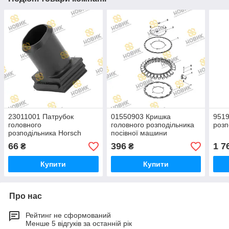
23011001 Патрубок
01550903 Кришка
951
головного
головного розподільника
розп
розподільника Horsch
посівної машини
66
396
1 7
₴
₴
Купити
Купити
Про нас
Рейтинг не сформований
Менше 5 відгуків за останній рік