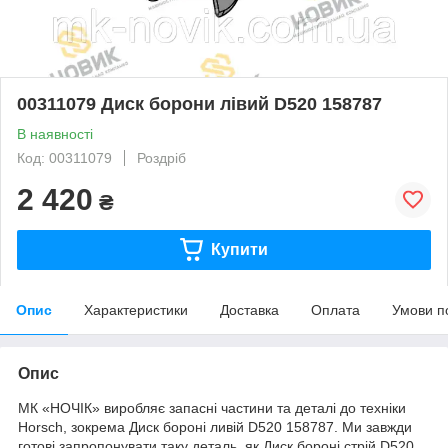
00311079 Диск борони лівий D520 158787
В наявності
Код: 00311079
Роздріб
2 420
₴
Купити
Опис
Характеристики
Доставка
Оплата
Умови п
Опис
МК «НОЧІК» виробляє запасні частини та деталі до техніки
Horsch, зокрема Диск бороні ливій D520 158787. Ми завжди
готові запропонувати таку деталь, як Диск бороні стрій D520