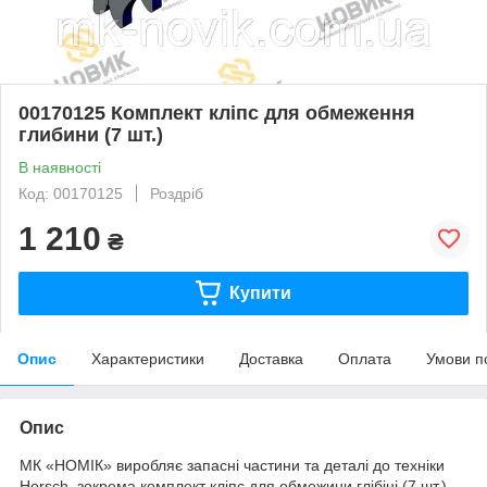
00170125 Комплект кліпс для обмеження
глибини (7 шт.)
В наявності
Код: 00170125
Роздріб
1 210
₴
Купити
Опис
Характеристики
Доставка
Оплата
Умови п
Опис
МК «НОМІК» виробляє запасні частини та деталі до техніки
Horsch, зокрема комплект кліпс для обмежини глібіні (7 шт.).