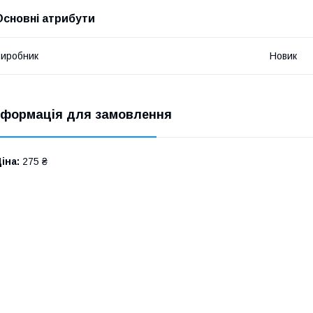
Основні атрибути
иробник
Новик
нформація для замовлення
іна:
275 ₴