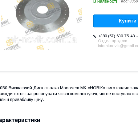
В наявності
Код:
3050
Купити
+380 (67) 630-75-48
Отдел продаж
infomknovik@gmail.
050 Висіваючий Диск сівалка Monosem МК «НОВІК» виготовляє запа
авжди готові запропонувати якісні комплектуючі, які не поступають
ільш привабливу ціну.
арактеристики