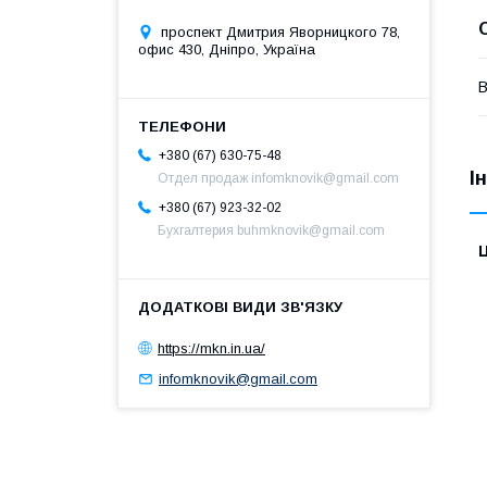
проспект Дмитрия Яворницкого 78,
офис 430, Дніпро, Україна
В
+380 (67) 630-75-48
І
Отдел продаж infomknovik@gmail.com
+380 (67) 923-32-02
Бухгалтерия buhmknovik@gmail.com
Ц
https://mkn.in.ua/
infomknovik@gmail.com