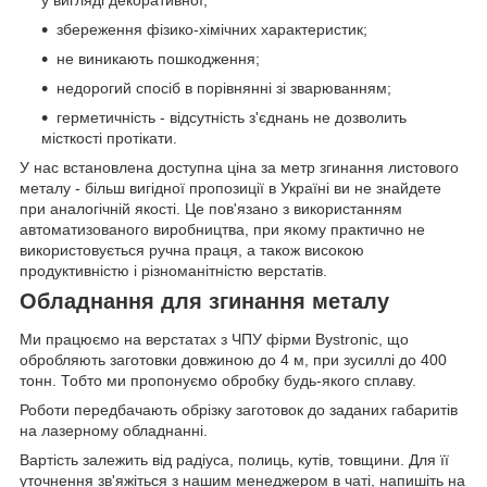
збереження фізико-хімічних характеристик;
не виникають пошкодження;
недорогий спосіб в порівнянні зі зварюванням;
герметичність - відсутність з'єднань не дозволить
місткості протікати.
У нас встановлена ​​доступна ціна за метр згинання листового
металу - більш вигідної пропозиції в Україні ви не знайдете
при аналогічній якості. Це пов'язано з використанням
автоматизованого виробництва, при якому практично не
використовується ручна праця, а також високою
продуктивністю і різноманітністю верстатів.
Обладнання для згинання металу
Ми працюємо на верстатах з ЧПУ фірми Bystronic, що
обробляють заготовки довжиною до 4 м, при зусиллі до 400
тонн. Тобто ми пропонуємо обробку будь-якого сплаву.
Роботи передбачають обрізку заготовок до заданих габаритів
на лазерному обладнанні.
Вартість залежить від радіуса, полиць, кутів, товщини. Для її
уточнення зв'яжіться з нашим менеджером в чаті, напишіть на