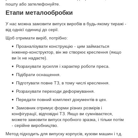
пошту або зателефонуйте.
Етапи металообробки
У нас можна замовити випуск виробів в будь-якому тиражі -
від однієї одиниці до серії.
Щоб отримати виріб, потрібно:
Проаналізувати конструкцію - цим займається
інженер-конструктор, він же створює креслення (якщо
ви їх не надаєте).
Розрахувати зусилля і характер роботи преса.
Підібрати оснащення.
Підготувати повне ТЗ, в тому числі креслення.
Розрахувати переходи деформування.
Передати повний комплект документів в цех.
Замовник отримує форми різних розмірів і
конфігурації, відповідні ТЗ. Якщо ви сумніваєтеся,
можете замовити випуск пробного зразка, і тільки потім
- серійне виробництво.
Метод підходить для випуску корпусів, кузови машин і т.д.