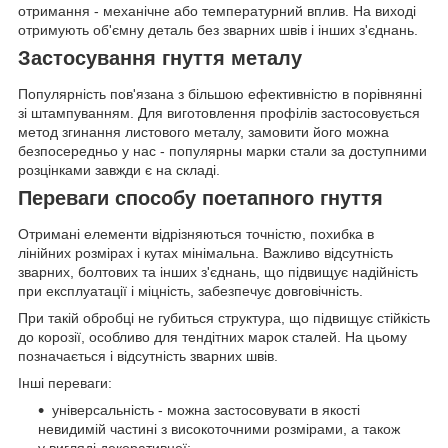
отримання - механічне або температурний вплив. На виході
отримують об'ємну деталь без зварних швів і інших з'єднань.
Застосування гнуття металу
Популярність пов'язана з більшою ефективністю в порівнянні
зі штампуванням. Для виготовлення профілів застосовується
метод згинання листового металу, замовити його можна
безпосередньо у нас - популярны марки стали за доступними
розцінками завжди є на складі.
Переваги способу поетапного гнуття
Отримані елементи відрізняються точністю, похибка в
лінійних розмірах і кутах мінімальна. Важливо відсутність
зварних, болтових та інших з'єднань, що підвищує надійність
при експлуатації і міцність, забезпечує довговічність.
При такій обробці не губиться структура, що підвищує стійкість
до корозії, особливо для тендітних марок сталей. На цьому
позначається і відсутність зварних швів.
Інші переваги:
універсальність - можна застосовувати в якості
невидимій частині з високоточними розмірами, а також
у вигляді декоративної;