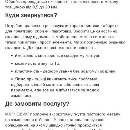
Обробка проводиться як чорного, так і кольорового металу
товщиною від 0,5 до 20 мм.
Куди звернутися?
Потрібно правильно розрахувати характеристики, габарити
для початкової обрізки і підготовки. Зробити це самостійно
складно, тому в домашніх майстерень можна виготовити
тільки примітивні, прості елементи. Ми ж пропонуємо будь-яку
складність. Для цього наші технологи оцінюють:
ймовірність спотворень в складному контурі;
можливість згину по ТЗ;
пластичність - деформування без розлому і розриву.
Якщо при оцінці виникають якісь проблеми,
підбирають інший матеріал або змінюють інші
параметри, але все це відбувається за згодою
замовника.
Де замовити послугу?
МК "НОВИК" пропонує високоточну гнуття листового металу
на замовлення в Україні. У нас встановлено сучасне
обладнання, на якому швидко і точно проводиться